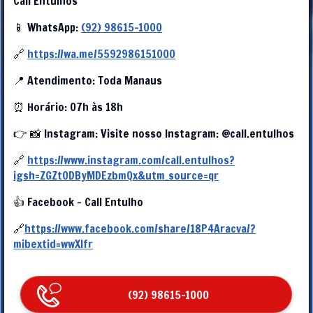
Call Entulhos
📱 WhatsApp:
(92) 98615-1000
🔗
https://wa.me/5592986151000
📍 Atendimento: Toda Manaus
⏰ Horário: 07h às 18h
👉 📸 Instagram: Visite nosso Instagram: @call.entulhos
🔗
https://www.instagram.com/call.entulhos?
igsh=ZGZtODByMDEzbmQx&utm_source=qr
👍 Facebook – Call Entulho
🔗
https://www.facebook.com/share/18P4Aracva/?
mibextid=wwXIfr
(92) 98615-1000